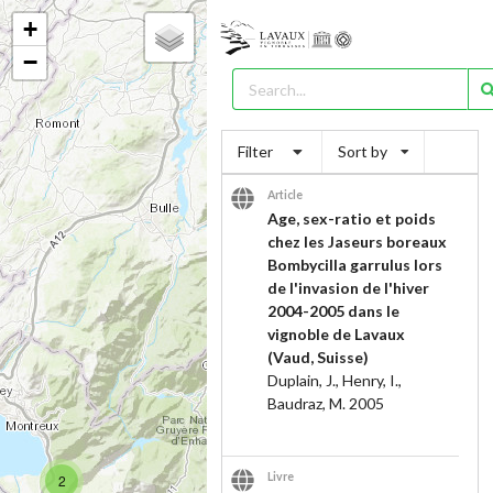
+
−
Filter
Sort by
Article
Age, sex-ratio et poids
chez les Jaseurs boreaux
Bombycilla garrulus lors
de l'invasion de l'hiver
2004-2005 dans le
vignoble de Lavaux
(Vaud, Suisse)
Duplain, J., Henry, I.,
Baudraz, M.
2005
Livre
2