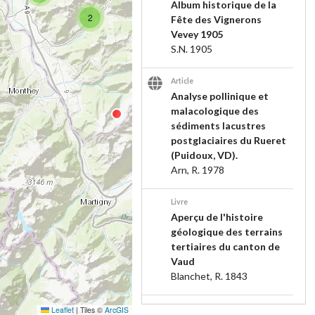
Album historique de la
2
Fête des Vignerons
Vevey 1905
S.N.
1905
Article
Analyse pollinique et
malacologique des
sédiments lacustres
postglaciaires du Rueret
(Puidoux, VD).
Arn, R.
1978
Livre
Aperçu de l'histoire
géologique des terrains
tertiaires du canton de
Vaud
Blanchet, R.
1843
Article
Leaflet
|
Tiles ©
ArcGIS